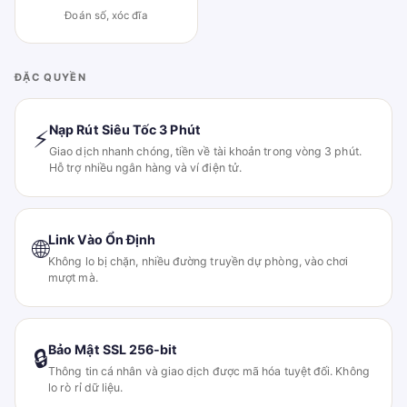
Đoán số, xóc đĩa
ĐẶC QUYỀN
Nạp Rút Siêu Tốc 3 Phút
⚡
Giao dịch nhanh chóng, tiền về tài khoản trong vòng 3 phút.
Hỗ trợ nhiều ngân hàng và ví điện tử.
Link Vào Ổn Định
🌐
Không lo bị chặn, nhiều đường truyền dự phòng, vào chơi
mượt mà.
Bảo Mật SSL 256-bit
🔒
Thông tin cá nhân và giao dịch được mã hóa tuyệt đối. Không
lo rò rỉ dữ liệu.