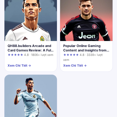
QH88.builders Arcade and
Popular Online Gaming
Card Games Review: A Full
Content and Insights from
Walkthrough From First
f168.vet: A UX Review That
★★★★★
4.8 · 1806+ lượt xem
★★★★★
4.8 · 3339+ lượt
Visit to Ongoing Play
Reads the Small Print
xem
Xem Chi Tiết →
Xem Chi Tiết →