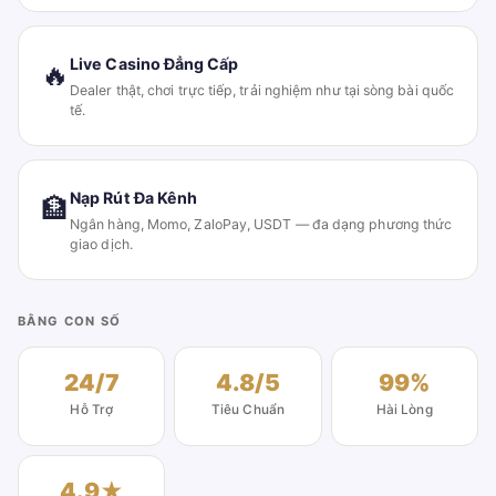
Live Casino Đẳng Cấp
🔥
Dealer thật, chơi trực tiếp, trải nghiệm như tại sòng bài quốc
tế.
Nạp Rút Đa Kênh
🏦
Ngân hàng, Momo, ZaloPay, USDT — đa dạng phương thức
giao dịch.
BẰNG CON SỐ
24/7
4.8/5
99%
Hỗ Trợ
Tiêu Chuẩn
Hài Lòng
4.9★