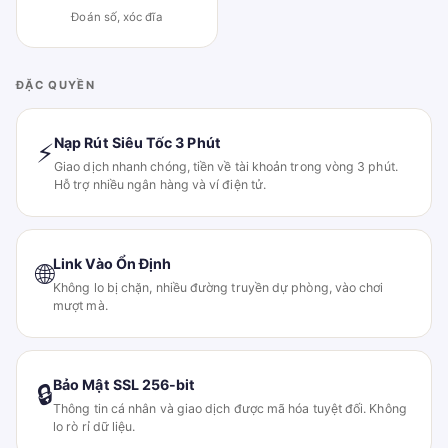
Đoán số, xóc đĩa
ĐẶC QUYỀN
Nạp Rút Siêu Tốc 3 Phút
⚡
Giao dịch nhanh chóng, tiền về tài khoản trong vòng 3 phút.
Hỗ trợ nhiều ngân hàng và ví điện tử.
Link Vào Ổn Định
🌐
Không lo bị chặn, nhiều đường truyền dự phòng, vào chơi
mượt mà.
Bảo Mật SSL 256-bit
🔒
Thông tin cá nhân và giao dịch được mã hóa tuyệt đối. Không
lo rò rỉ dữ liệu.