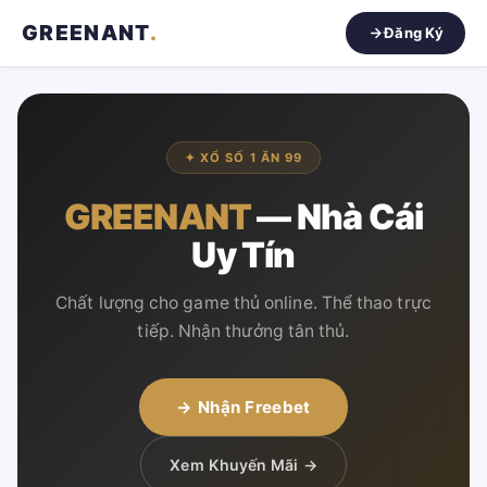
GREENANT
.
Đăng Ký
✦ XỔ SỐ 1 ĂN 99
GREENANT
— Nhà Cái
Uy Tín
Chất lượng cho game thủ online. Thể thao trực
tiếp. Nhận thưởng tân thủ.
→ Nhận Freebet
Xem Khuyến Mãi →