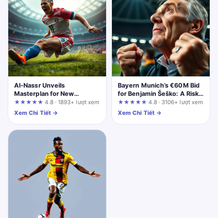
Al-Nassr Unveils
Bayern Munich’s €60M Bid
Masterplan for New
for Benjamin Šeško: A Risk-
Stadium: A Practical Review
First Review of the ea88
★★★★★
4.8 · 1893+ lượt xem
★★★★★
4.8 · 3106+ lượt xem
of the Betting Experience at
Platform
Xem Chi Tiết →
Xem Chi Tiết →
tg88988.com