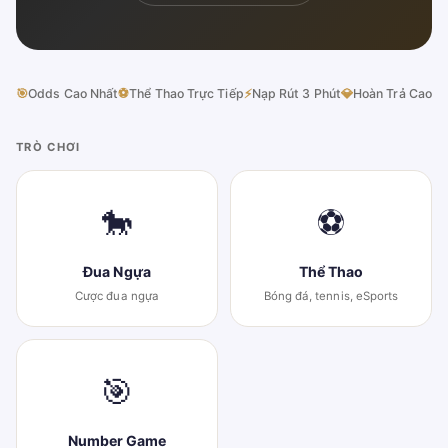
🎯
Odds Cao Nhất
⚽
Thể Thao Trực Tiếp
⚡
Nạp Rút 3 Phút
💎
Hoàn Trả Cao
TRÒ CHƠI
🐎
⚽
Đua Ngựa
Thể Thao
Cược đua ngựa
Bóng đá, tennis, eSports
🎯
Number Game