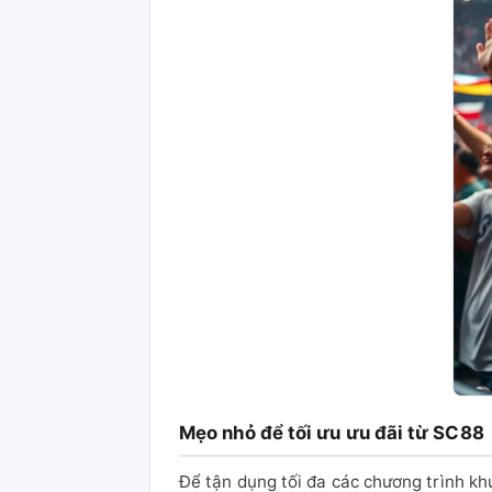
Mẹo nhỏ để tối ưu ưu đãi từ SC88
Để tận dụng tối đa các chương trình khu