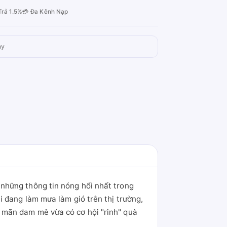
Trả 1.5%
💳 Đa Kênh Nạp
ày
 những thông tin nóng hổi nhất trong
i đang làm mưa làm gió trên thị trường,
a mãn đam mê vừa có cơ hội "rinh" quà