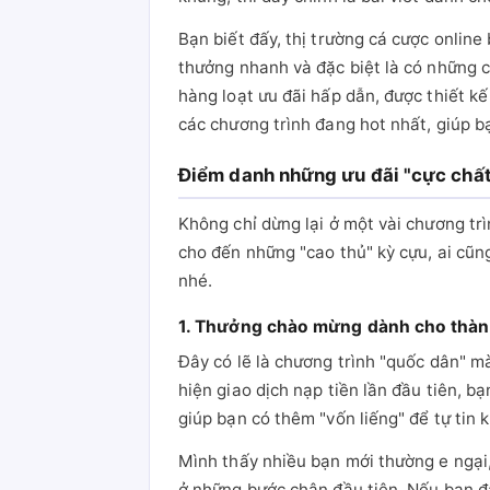
Bạn biết đấy, thị trường cá cược online
thưởng nhanh và đặc biệt là có những c
hàng loạt ưu đãi hấp dẫn, được thiết kế 
các chương trình đang hot nhất, giúp bạ
Điểm danh những ưu đãi "cực chất
Không chỉ dừng lại ở một vài chương trì
cho đến những "cao thủ" kỳ cựu, ai cũn
nhé.
1. Thưởng chào mừng dành cho thàn
Đây có lẽ là chương trình "quốc dân" m
hiện giao dịch nạp tiền lần đầu tiên, 
giúp bạn có thêm "vốn liếng" để tự tin 
Mình thấy nhiều bạn mới thường e ngại,
ở những bước chân đầu tiên. Nếu bạn đan