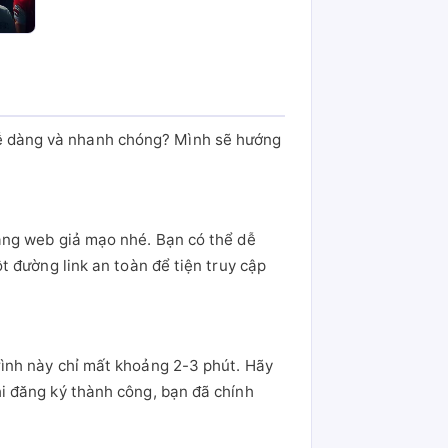
dễ dàng và nhanh chóng? Mình sẽ hướng
rang web giả mạo nhé. Bạn có thể dễ
t đường link an toàn để tiện truy cập
rình này chỉ mất khoảng 2-3 phút. Hãy
hi đăng ký thành công, bạn đã chính