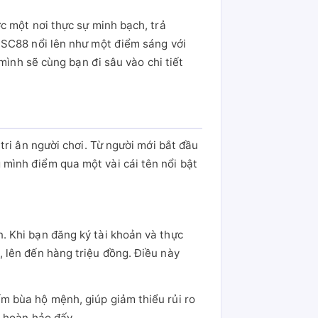
ợc một nơi thực sự minh bạch, trả
. SC88 nổi lên như một điểm sáng với
 mình sẽ cùng bạn đi sâu vào chi tiết
tri ân người chơi. Từ người mới bắt đầu
 mình điểm qua một vài cái tên nổi bật
. Khi bạn đăng ký tài khoản và thực
, lên đến hàng triệu đồng. Điều này
ấm bùa hộ mệnh, giúp giảm thiểu rủi ro
" hoàn hảo đấy.