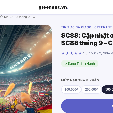
greenant.vn
.
ến Mãi SC88 tháng 9 – C
TIN TỨC CÁ CƯỢC · GREENANT
SC88: Cập nhật 
SC88 tháng 9 – C
★★★★★
4.8 / 5.0 · 2,786+ 
Đang Thịnh Hành
MỨC NẠP THAM KHẢO
100.000₫
200.000₫
500.