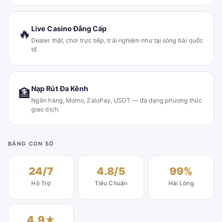
Live Casino Đẳng Cấp
🔥
Dealer thật, chơi trực tiếp, trải nghiệm như tại sòng bài quốc
tế.
Nạp Rút Đa Kênh
🏦
Ngân hàng, Momo, ZaloPay, USDT — đa dạng phương thức
giao dịch.
BẰNG CON SỐ
24/7
4.8/5
99%
Hỗ Trợ
Tiêu Chuẩn
Hài Lòng
4.9★