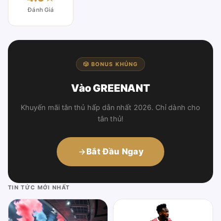
Đánh Giá
🎲 BONUS KHỦNG
Vào GREENANT
Khuyến mãi tân thủ hấp dẫn nhất 2026. Chỉ dành cho
tân thủ!
Bắt Đầu Ngay
TIN TỨC MỚI NHẤT