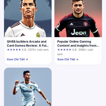
QH88.builders Arcade and
Popular Online Gaming
Card Games Review: A Full
Content and Insights from
Walkthrough From First
f168.vet: A UX Review That
★★★★★
4.8 · 2374+ lượt xem
★★★★★
4.8 · 2680+ lượt
Visit to Ongoing Play
Reads the Small Print
xem
Xem Chi Tiết →
Xem Chi Tiết →