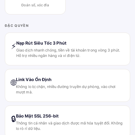
Đoán số, xóc đĩa
ĐẶC QUYỀN
Nạp Rút Siêu Tốc 3 Phút
⚡
Giao dịch nhanh chóng, tiền về tài khoản trong vòng 3 phút.
Hỗ trợ nhiều ngân hàng và ví điện tử.
Link Vào Ổn Định
🌐
Không lo bị chặn, nhiều đường truyền dự phòng, vào chơi
mượt mà.
Bảo Mật SSL 256-bit
🔒
Thông tin cá nhân và giao dịch được mã hóa tuyệt đối. Không
lo rò rỉ dữ liệu.