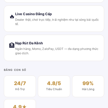
Live Casino Đẳng Cấp
🔥
Dealer thật, chơi trực tiếp, trải nghiệm như tại sòng bài quốc
tế.
Nạp Rút Đa Kênh
🏦
Ngân hàng, Momo, ZaloPay, USDT — đa dạng phương thức
giao dịch.
BẰNG CON SỐ
24/7
4.8/5
99%
Hỗ Trợ
Tiêu Chuẩn
Hài Lòng
4.9★