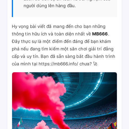
người dùng lên hàng đầu.
Hy vọng bài viết đã mang đến cho bạn những
thông tin hữu ích và toàn diện nhất về
MB666
.
Đây thực sự là một điểm đến đáng để bạn khám
phá nếu đang tìm kiếm một sân chơi giải trí đẳng
cấp và uy tín. Bạn đã sẵn sàng bắt đầu hành trình
của mình tại https://mb666.info/ chưa? 🚀