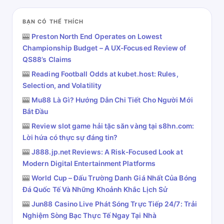
BẠN CÓ THỂ THÍCH
🎰
Preston North End Operates on Lowest
Championship Budget – A UX-Focused Review of
QS88’s Claims
🎰
Reading Football Odds at kubet.host: Rules,
Selection, and Volatility
🎰
Mu88 Là Gì? Hướng Dẫn Chi Tiết Cho Người Mới
Bắt Đầu
🎰
Review slot game hải tặc săn vàng tại s8hn.com:
Lời hứa có thực sự đáng tin?
🎰
J888.jp.net Reviews: A Risk-Focused Look at
Modern Digital Entertainment Platforms
🎰
World Cup – Đấu Trường Danh Giá Nhất Của Bóng
Đá Quốc Tế Và Những Khoảnh Khắc Lịch Sử
🎰
Jun88 Casino Live Phát Sóng Trực Tiếp 24/7: Trải
Nghiệm Sòng Bạc Thực Tế Ngay Tại Nhà