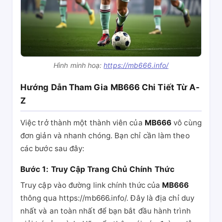
Hình minh hoạ:
https://mb666.info/
Hướng Dẫn Tham Gia MB666 Chi Tiết Từ A-
Z
Việc trở thành một thành viên của
MB666
vô cùng
đơn giản và nhanh chóng. Bạn chỉ cần làm theo
các bước sau đây:
Bước 1: Truy Cập Trang Chủ Chính Thức
Truy cập vào đường link chính thức của
MB666
thông qua https://mb666.info/. Đây là địa chỉ duy
nhất và an toàn nhất để bạn bắt đầu hành trình