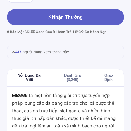
⚡ Nhận Thưởng
🔒 Bảo Mật SSL
🎰 Odds Cao
🔄 Hoàn Trả 1.5%
💳 Đa Kênh Nạp
🔥
417
người đang xem trang này
Nội Dung Bài
Đánh Giá
Giao
Viết
(3,249)
Dịch
MB666
là một nền tảng giải trí trực tuyến hợp
pháp, cung cấp đa dạng các trò chơi cá cược thể
thao, casino trực tiếp, slot game và nhiều hình
thức giải trí hấp dẫn khác, được thiết kế để mang
đến trải nghiệm an toàn và minh bạch cho người