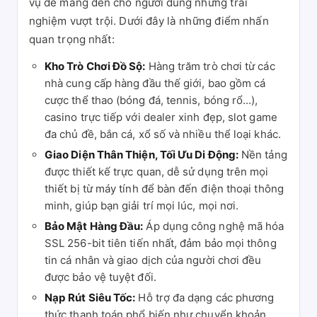
vụ để mang đến cho người dùng những trải
nghiệm vượt trội. Dưới đây là những điểm nhấn
quan trọng nhất:
Kho Trò Chơi Đồ Sộ:
Hàng trăm trò chơi từ các
nhà cung cấp hàng đầu thế giới, bao gồm cá
cược thể thao (bóng đá, tennis, bóng rổ...),
casino trực tiếp với dealer xinh đẹp, slot game
đa chủ đề, bắn cá, xổ số và nhiều thể loại khác.
Giao Diện Thân Thiện, Tối Ưu Di Động:
Nền tảng
được thiết kế trực quan, dễ sử dụng trên mọi
thiết bị từ máy tính để bàn đến điện thoại thông
minh, giúp bạn giải trí mọi lúc, mọi nơi.
Bảo Mật Hàng Đầu:
Áp dụng công nghệ mã hóa
SSL 256-bit tiên tiến nhất, đảm bảo mọi thông
tin cá nhân và giao dịch của người chơi đều
được bảo vệ tuyệt đối.
Nạp Rút Siêu Tốc:
Hỗ trợ đa dạng các phương
thức thanh toán phổ biến như chuyển khoản