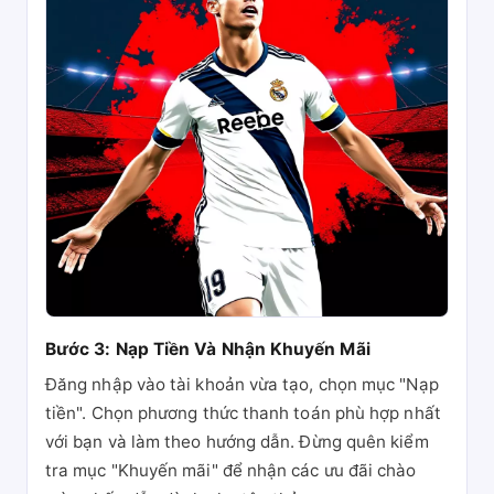
Bước 3: Nạp Tiền Và Nhận Khuyến Mãi
Đăng nhập vào tài khoản vừa tạo, chọn mục "Nạp
tiền". Chọn phương thức thanh toán phù hợp nhất
với bạn và làm theo hướng dẫn. Đừng quên kiểm
tra mục "Khuyến mãi" để nhận các ưu đãi chào