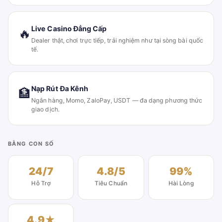
Live Casino Đẳng Cấp
🔥
Dealer thật, chơi trực tiếp, trải nghiệm như tại sòng bài quốc
tế.
Nạp Rút Đa Kênh
🏦
Ngân hàng, Momo, ZaloPay, USDT — đa dạng phương thức
giao dịch.
BẰNG CON SỐ
24/7
4.8/5
99%
Hỗ Trợ
Tiêu Chuẩn
Hài Lòng
4.9★