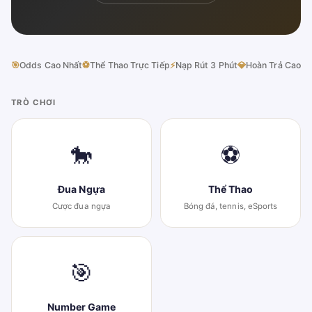
🎯
Odds Cao Nhất
⚽
Thể Thao Trực Tiếp
⚡
Nạp Rút 3 Phút
💎
Hoàn Trả Cao
TRÒ CHƠI
🐎
⚽
Đua Ngựa
Thể Thao
Cược đua ngựa
Bóng đá, tennis, eSports
🎯
Number Game