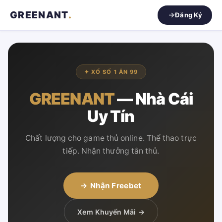
GREENANT
.
Đăng Ký
✦ XỔ SỐ 1 ĂN 99
GREENANT
— Nhà Cái
Uy Tín
Chất lượng cho game thủ online. Thể thao trực
tiếp. Nhận thưởng tân thủ.
→ Nhận Freebet
Xem Khuyến Mãi →