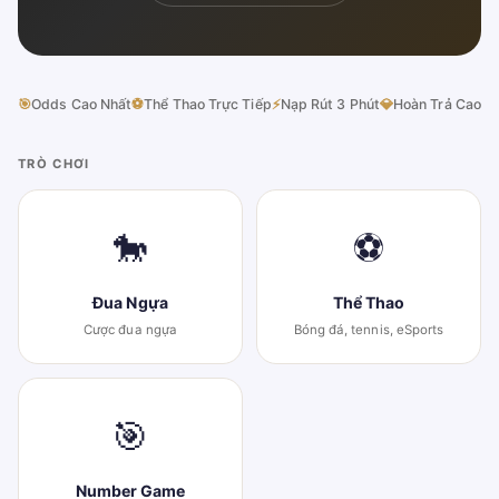
🎯
Odds Cao Nhất
⚽
Thể Thao Trực Tiếp
⚡
Nạp Rút 3 Phút
💎
Hoàn Trả Cao
TRÒ CHƠI
🐎
⚽
Đua Ngựa
Thể Thao
Cược đua ngựa
Bóng đá, tennis, eSports
🎯
Number Game