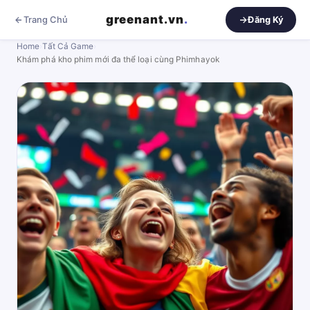
greenant.vn
.
Trang Chủ
Đăng Ký
Home
›
Tất Cả Game
›
Khám phá kho phim mới đa thể loại cùng Phimhayok