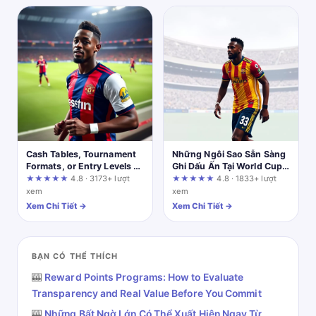
Cash Tables, Tournament
Những Ngôi Sao Sẵn Sàng
Formats, or Entry Levels –
Ghi Dấu Ấn Tại World Cup
Which Poker Option Fits
2026
★★★★★
4.8 · 3173+ lượt
★★★★★
4.8 · 1833+ lượt
Your Play?
xem
xem
Xem Chi Tiết →
Xem Chi Tiết →
BẠN CÓ THỂ THÍCH
🎰
Reward Points Programs: How to Evaluate
Transparency and Real Value Before You Commit
🎰
Những Bất Ngờ Lớn Có Thể Xuất Hiện Ngay Từ