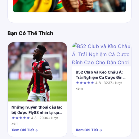
Bạn Có Thể Thích
B52 Club và Kèo Châu Á:
Trải Nghiệm Cá Cược Đỉnh
Cao Cho Dân Chơi
★★★★★
4.8 · 3237+ lượt
xem
Những huyền thoại câu lạc
bộ được Fly88 nhìn lại qua
dấu ấn lịch sử
★★★★★
4.8 · 2906+ lượt
xem
Xem Chi Tiết →
Xem Chi Tiết →