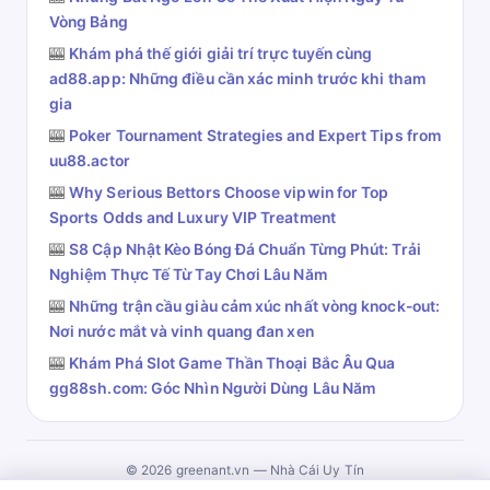
Vòng Bảng
🎰
Khám phá thế giới giải trí trực tuyến cùng
ad88.app: Những điều cần xác minh trước khi tham
gia
🎰
Poker Tournament Strategies and Expert Tips from
uu88.actor
🎰
Why Serious Bettors Choose vipwin for Top
Sports Odds and Luxury VIP Treatment
🎰
S8 Cập Nhật Kèo Bóng Đá Chuẩn Từng Phút: Trải
Nghiệm Thực Tế Từ Tay Chơi Lâu Năm
🎰
Những trận cầu giàu cảm xúc nhất vòng knock-out:
Nơi nước mắt và vinh quang đan xen
🎰
Khám Phá Slot Game Thần Thoại Bắc Âu Qua
gg88sh.com: Góc Nhìn Người Dùng Lâu Năm
© 2026 greenant.vn — Nhà Cái Uy Tín