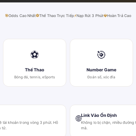
🎯
Odds Cao Nhất
⚽
Thể Thao Trực Tiếp
⚡
Nạp Rút 3 Phút
💎
Hoàn Trả Cao
⚽
🎯
Thể Thao
Number Game
Bóng đá, tennis, eSports
Đoán số, xóc đĩa
Link Vào Ổn Định
🌐
ề tài khoản trong vòng 3 phút. Hỗ
Không lo bị chặn, nhiều đường
 tử.
mà.