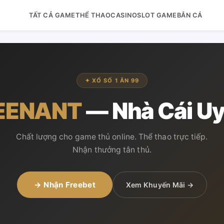
TẤT CẢ GAME
THỂ THAO
CASINO
SLOT GAME
BẮN CÁ
✦ XỔ SỐ 1 ĂN 99
EENANT
— Nhà Cái Uy
Chất lượng cho game thủ online. Thể thao trực tiếp.
Nhận thưởng tân thủ.
→ Nhận Freebet
Xem Khuyến Mãi →