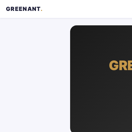
GREENANT
.
GR