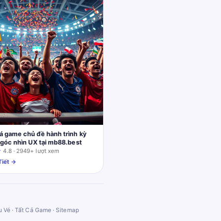
 game chủ đề hành trình kỳ
 góc nhìn UX tại mb88.best
★
4.8 · 2949+ lượt xem
Tiết →
u Vé
·
Tất Cả Game
·
Sitemap