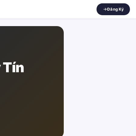
Đăng Ký
 Tín