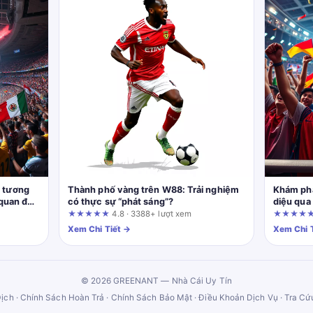
i tương
Thành phố vàng trên W88: Trải nghiệm
Khám phá
 quan độc
có thực sự “phát sáng”?
diệu qua
★★★★★
4.8 · 3388+ lượt xem
★★★★
Xem Chi Tiết →
Xem Chi 
© 2026 GREENANT — Nhà Cái Uy Tín
Dịch
·
Chính Sách Hoàn Trả
·
Chính Sách Bảo Mật
·
Điều Khoản Dịch Vụ
·
Tra Cứ