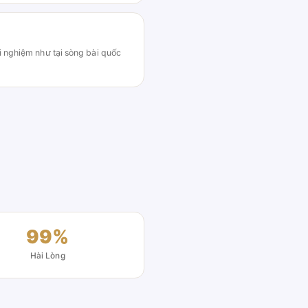
rải nghiệm như tại sòng bài quốc
99%
Hài Lòng