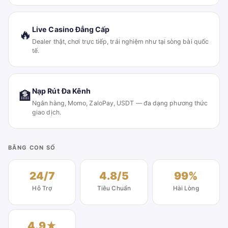
Live Casino Đẳng Cấp
🔥
Dealer thật, chơi trực tiếp, trải nghiệm như tại sòng bài quốc
tế.
Nạp Rút Đa Kênh
🏦
Ngân hàng, Momo, ZaloPay, USDT — đa dạng phương thức
giao dịch.
BẰNG CON SỐ
24/7
4.8/5
99%
Hỗ Trợ
Tiêu Chuẩn
Hài Lòng
4.9★