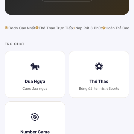
🎯
Odds Cao Nhất
⚽
Thể Thao Trực Tiếp
⚡
Nạp Rút 3 Phút
💎
Hoàn Trả Cao
TRÒ CHƠI
🐎
⚽
Đua Ngựa
Thể Thao
Cược đua ngựa
Bóng đá, tennis, eSports
🎯
Number Game