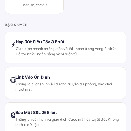
Đoán số, xóc đĩa
ĐẶC QUYỀN
Nạp Rút Siêu Tốc 3 Phút
⚡
Giao dịch nhanh chóng, tiền về tài khoản trong vòng 3 phút.
Hỗ trợ nhiều ngân hàng và ví điện tử.
Link Vào Ổn Định
🌐
Không lo bị chặn, nhiều đường truyền dự phòng, vào chơi
mượt mà.
Bảo Mật SSL 256-bit
🔒
Thông tin cá nhân và giao dịch được mã hóa tuyệt đối. Không
lo rò rỉ dữ liệu.