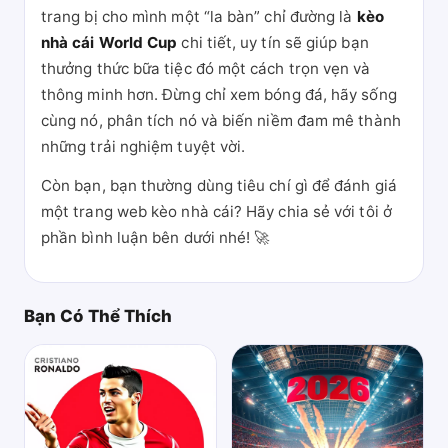
trang bị cho mình một “la bàn” chỉ đường là
kèo
nhà cái World Cup
chi tiết, uy tín sẽ giúp bạn
thưởng thức bữa tiệc đó một cách trọn vẹn và
thông minh hơn. Đừng chỉ xem bóng đá, hãy sống
cùng nó, phân tích nó và biến niềm đam mê thành
những trải nghiệm tuyệt vời.
Còn bạn, bạn thường dùng tiêu chí gì để đánh giá
một trang web kèo nhà cái? Hãy chia sẻ với tôi ở
phần bình luận bên dưới nhé! 🚀
Bạn Có Thể Thích