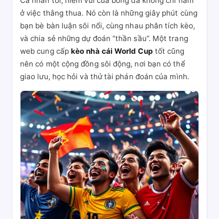
Cá nhân tôi, niềm vui của bóng đá không chỉ nằm
ở việc thắng thua. Nó còn là những giây phút cùng
bạn bè bàn luận sôi nổi, cùng nhau phân tích kèo,
và chia sẻ những dự đoán “thần sầu”. Một trang
web cung cấp
kèo nhà cái World Cup
tốt cũng
nên có một cộng đồng sôi động, nơi bạn có thể
giao lưu, học hỏi và thử tài phán đoán của mình.