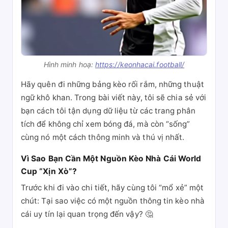
Hình minh hoạ:
https://keonhacai.football/
Hãy quên đi những bảng kèo rối rắm, những thuật
ngữ khô khan. Trong bài viết này, tôi sẽ chia sẻ với
bạn cách tôi tận dụng dữ liệu từ các trang phân
tích để không chỉ xem bóng đá, mà còn “sống”
cùng nó một cách thông minh và thú vị nhất.
Vì Sao Bạn Cần Một Nguồn Kèo Nhà Cái World
Cup “Xịn Xò”?
Trước khi đi vào chi tiết, hãy cùng tôi “mổ xẻ” một
chút: Tại sao việc có một nguồn thông tin kèo nhà
cái uy tín lại quan trọng đến vậy? 🤔