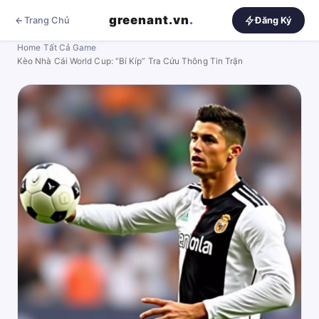
greenant.vn
.
Trang Chủ
Đăng Ký
Home
›
Tất Cả Game
›
Kèo Nhà Cái World Cup: “Bí Kíp” Tra Cứu Thông Tin Trận