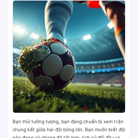
Bạn thử tưởng tượng, bạn đang chuẩn bị xem trận
chung kết giữa hai đội bóng lớn. Bạn muốn biết đội
nào đang có phong độ tốt hơn, lịch sử đối đầu ra