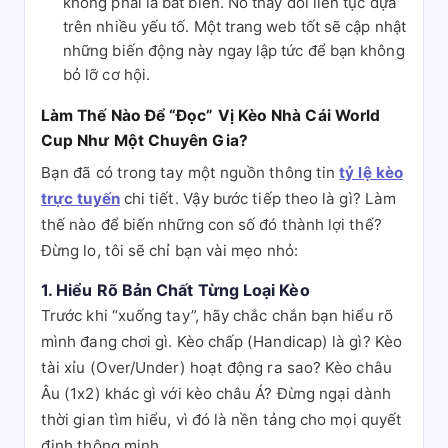
không phải là bất biến. Nó thay đổi liên tục dựa
trên nhiều yếu tố. Một trang web tốt sẽ cập nhật
những biến động này ngay lập tức để bạn không
bỏ lỡ cơ hội.
Làm Thế Nào Để “Đọc” Vị Kèo Nhà Cái World
Cup Như Một Chuyên Gia?
Bạn đã có trong tay một nguồn thông tin
tỷ lệ kèo
trực tuyến
chi tiết. Vậy bước tiếp theo là gì? Làm
thế nào để biến những con số đó thành lợi thế?
Đừng lo, tôi sẽ chỉ bạn vài mẹo nhỏ:
1. Hiểu Rõ Bản Chất Từng Loại Kèo
Trước khi “xuống tay”, hãy chắc chắn bạn hiểu rõ
mình đang chơi gì. Kèo chấp (Handicap) là gì? Kèo
tài xỉu (Over/Under) hoạt động ra sao? Kèo châu
Âu (1x2) khác gì với kèo châu Á? Đừng ngại dành
thời gian tìm hiểu, vì đó là nền tảng cho mọi quyết
định thông minh.