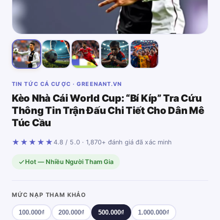
TIN TỨC CÁ CƯỢC · GREENANT.VN
Kèo Nhà Cái World Cup: “Bí Kíp” Tra Cứu
Thông Tin Trận Đấu Chi Tiết Cho Dân Mê
Túc Cầu
★★★★★
4.8 / 5.0 · 1,870+ đánh giá đã xác minh
Hot — Nhiều Người Tham Gia
MỨC NẠP THAM KHẢO
100.000₫
200.000₫
500.000₫
1.000.000₫