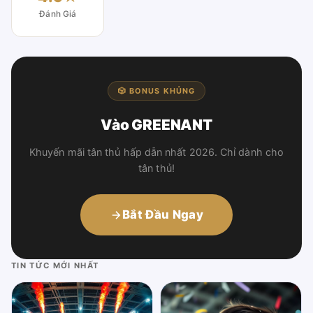
Đánh Giá
🎲 BONUS KHỦNG
Vào GREENANT
Khuyến mãi tân thủ hấp dẫn nhất 2026. Chỉ dành cho
tân thủ!
Bắt Đầu Ngay
TIN TỨC MỚI NHẤT