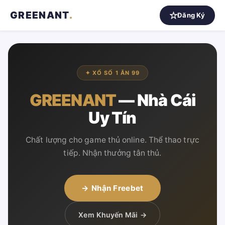
GREENANT
.
Đăng Ký
✦ XỔ SỐ 1 ĂN 99
GREENANT
— Nhà Cái
Uy Tín
Chất lượng cho game thủ online. Thể thao trực
tiếp. Nhận thưởng tân thủ.
→ Nhận Freebet
Xem Khuyến Mãi →