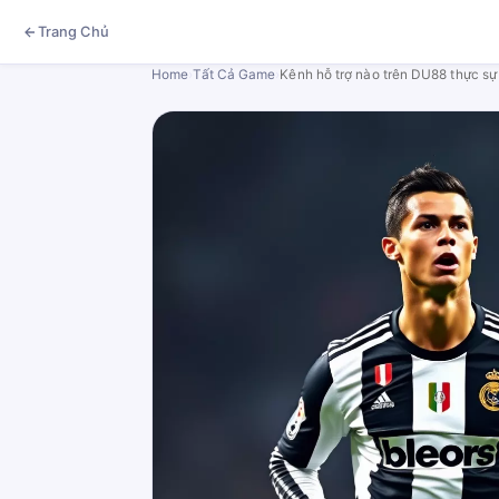
Trang Chủ
Home
›
Tất Cả Game
›
Kênh hỗ trợ nào trên DU88 thực sự