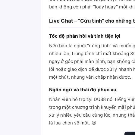
bạn không còn phải “loay hoay” mỗi khi 
Live Chat – “Cứu tinh” cho những 
Tốc độ phản hồi và tính tiện lợi
Nếu bạn là người “nóng tính” và muốn g
nhiều lần, trung bình chỉ mất khoảng 30
ngay ở góc phải màn hình, bạn không cầ
lỗi hoặc giao dịch để được xử lý nhanh 
một chút, nhưng vẫn chấp nhận được.
Ngôn ngữ và thái độ phục vụ
Nhân viên hỗ trợ tại DU88 nói tiếng Việ
trong một chương trình khuyến mãi phức t
xử lý nhiều yêu cầu cùng lúc, nhưng th
là lựa chọn số một. 😉