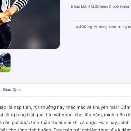
🔒 Bảo Mật SSL
🎰 Odds Cao
🔄 Hoàn 
🔥
400
người đang xem trang n
Giao Dịch
ặp lỗi nạp tiền, rút thưởng hay thắc mắc về khuyến mãi? Cảm 
i cũng từng trải qua. Là một người chơi lâu năm, mình hiểu rằ
à còn giữ được tinh thần thoải mái khi cá cược. Hôm nay, mình
hất cho từng tình huống. Dựa trên trải nghiệm thực tế và đánh