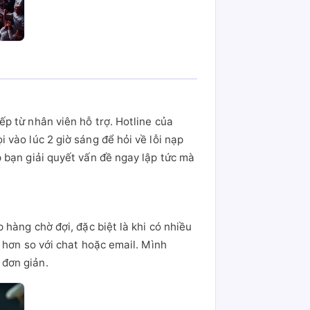
ếp từ nhân viên hỗ trợ. Hotline của
 vào lúc 2 giờ sáng để hỏi về lỗi nạp
p bạn giải quyết vấn đề ngay lập tức mà
 hàng chờ đợi, đặc biệt là khi có nhiều
n hơn so với chat hoặc email. Mình
 đơn giản.