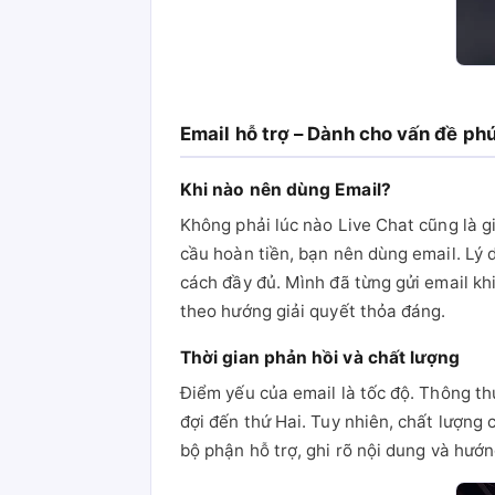
Email hỗ trợ – Dành cho vấn đề p
Khi nào nên dùng Email?
Không phải lúc nào Live Chat cũng là gi
cầu hoàn tiền, bạn nên dùng email. Lý d
cách đầy đủ. Mình đã từng gửi email khi
theo hướng giải quyết thỏa đáng.
Thời gian phản hồi và chất lượng
Điểm yếu của email là tốc độ. Thông th
đợi đến thứ Hai. Tuy nhiên, chất lượng 
bộ phận hỗ trợ, ghi rõ nội dung và hướn