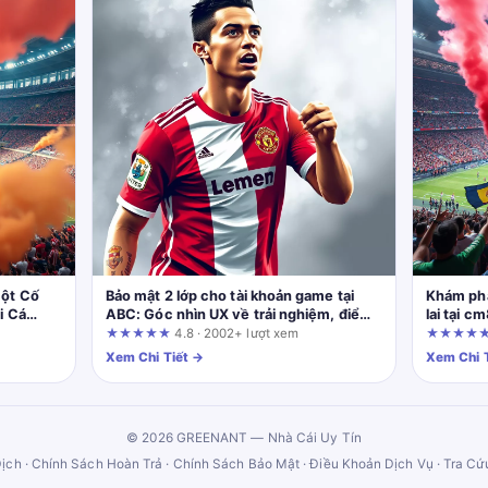
Một Cố
Bảo mật 2 lớp cho tài khoản game tại
Khám phá
i Cá
ABC: Góc nhìn UX về trải nghiệm, điểm
lai tại c
6
nghẽn và đối tượng phù hợp
lập
★★★★★
4.8 · 2002+ lượt xem
★★★★
Xem Chi Tiết →
Xem Chi 
© 2026 GREENANT — Nhà Cái Uy Tín
Dịch
·
Chính Sách Hoàn Trả
·
Chính Sách Bảo Mật
·
Điều Khoản Dịch Vụ
·
Tra Cứ