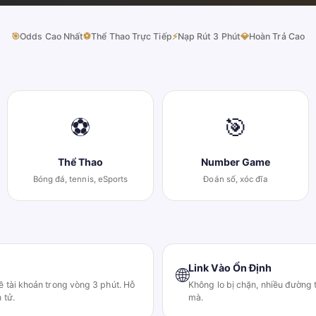
🎯
Odds Cao Nhất
⚽
Thể Thao Trực Tiếp
⚡
Nạp Rút 3 Phút
💎
Hoàn Trả Cao
⚽
🎯
Thể Thao
Number Game
Bóng đá, tennis, eSports
Đoán số, xóc đĩa
Link Vào Ổn Định
🌐
ề tài khoản trong vòng 3 phút. Hỗ
Không lo bị chặn, nhiều đường
 tử.
mà.