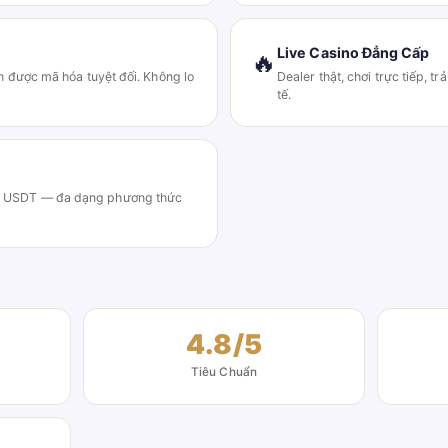
Live Casino Đẳng Cấp
🔥
h được mã hóa tuyệt đối. Không lo
Dealer thật, chơi trực tiếp, t
tế.
, USDT — đa dạng phương thức
4.8/5
Tiêu Chuẩn