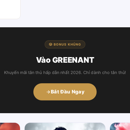
🎲 BONUS KHỦNG
Vào GREENANT
Khuyến mãi tân thủ hấp dẫn nhất 2026. Chỉ dành cho tân thủ!
Bắt Đầu Ngay