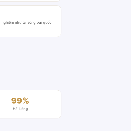
rải nghiệm như tại sòng bài quốc
99%
Hài Lòng