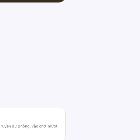
 truyền dự phòng, vào chơi mượt