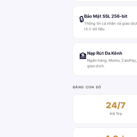
Bảo Mật SSL 256-bit
🔒
Thông tin cá nhân và giao dịc
rò rỉ dữ liệu.
Nạp Rút Đa Kênh
🏦
Ngân hàng, Momo, ZaloPay
giao dịch.
BẰNG CON SỐ
24/7
Hỗ Trợ