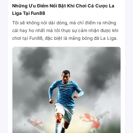
Những Ưu Điểm Nổi Bật Khi Chơi Cá Cược La
Liga Tại Fun88
Tôi sẽ không nói dài dòng, mà chỉ điểm ra những
cái hay ho nhất mà tôi thực sự cảm nhận được khi
chơi tại Fun88, đặc biệt là mảng bóng đá La Liga.