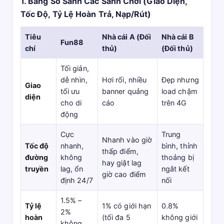
1. Bảng So Sánh Các Sảnh Chơi (Giao Diện,
Tốc Độ, Tỷ Lệ Hoàn Trả, Nạp/Rút)
Tiêu
Nhà cái A (Đối
Nhà cái B
Fun88
chí
thủ)
(Đối thủ)
Tối giản,
dễ nhìn,
Hơi rối, nhiều
Đẹp nhưng
Giao
tối ưu
banner quảng
load chậm
diện
cho di
cáo
trên 4G
động
Cực
Trung
Nhanh vào giờ
Tốc độ
nhanh,
bình, thỉnh
thấp điểm,
đường
không
thoảng bị
hay giật lag
truyền
lag, ổn
ngắt kết
giờ cao điểm
định 24/7
nối
1.5% –
Tỷ lệ
1% có giới hạn
0.8%
2%
hoàn
(tối đa 5
không giới
không