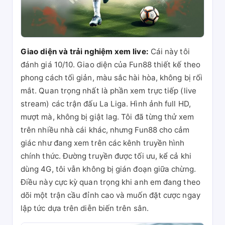
Giao diện và trải nghiệm xem live:
Cái này tôi
đánh giá 10/10. Giao diện của Fun88 thiết kế theo
phong cách tối giản, màu sắc hài hòa, không bị rối
mắt. Quan trọng nhất là phần xem trực tiếp (live
stream) các trận đấu La Liga. Hình ảnh full HD,
mượt mà, không bị giật lag. Tôi đã từng thử xem
trên nhiều nhà cái khác, nhưng Fun88 cho cảm
giác như đang xem trên các kênh truyền hình
chính thức. Đường truyền được tối ưu, kể cả khi
dùng 4G, tôi vẫn không bị gián đoạn giữa chừng.
Điều này cực kỳ quan trọng khi anh em đang theo
dõi một trận cầu đỉnh cao và muốn đặt cược ngay
lập tức dựa trên diễn biến trên sân.