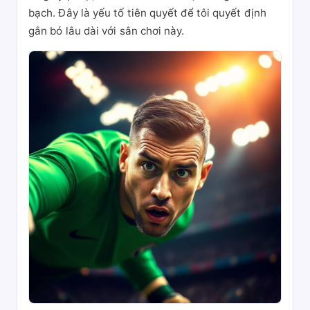
bạch. Đây là yếu tố tiên quyết để tôi quyết định
gắn bó lâu dài với sân chơi này.