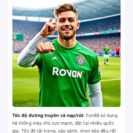
Tốc độ đường truyền và nạp/rút:
Fun88 sử dụng
hệ thống máy chủ cực mạnh, đặt tại nhiều quốc
gia. Tốc độ tải trang, vào sảnh, chọn kèo đều rất