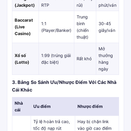
(Jackpot)
RTP
rủi)
phút/ván
Trung
Baccarat
1:1
bình
30-45
(Live
(Player/Banker)
(chiến
giây/ván
Casino)
thuật)
Mở
Xổ số
1:99 (trúng giải
thưởng
Rất khó
(Lotto)
đặc biệt)
hàng
ngày
3. Bảng So Sánh Ưu/Nhược Điểm Với Các Nhà
Cái Khác
Nhà
Ưu điểm
Nhược điểm
cái
Tỷ lệ hoàn trả cao,
Hay bị chặn link
tốc độ nạp rút
vào giờ cao điểm