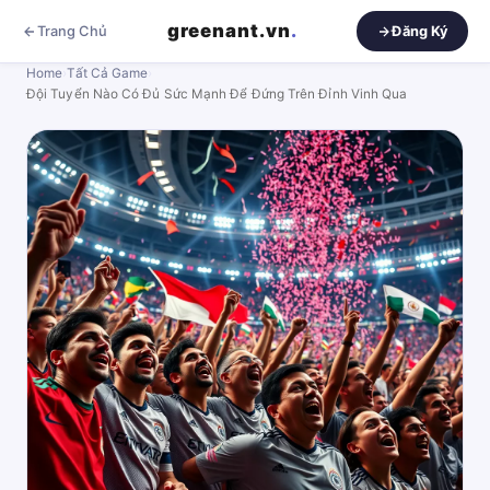
greenant.vn
.
Trang Chủ
Đăng Ký
Home
›
Tất Cả Game
›
Đội Tuyển Nào Có Đủ Sức Mạnh Để Đứng Trên Đỉnh Vinh Qua