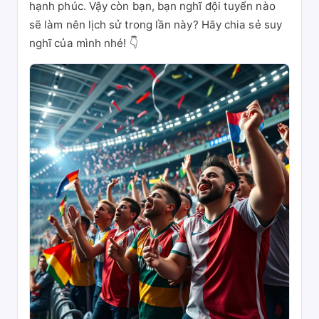
hạnh phúc. Vậy còn bạn, bạn nghĩ đội tuyển nào
sẽ làm nên lịch sử trong lần này? Hãy chia sẻ suy
nghĩ của mình nhé! 👇