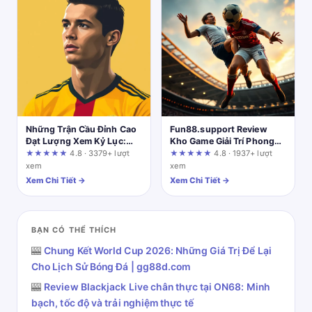
Những Trận Cầu Đỉnh Cao
Fun88.support Review
Đạt Lượng Xem Kỷ Lục:
Kho Game Giải Trí Phong
Đâu Là "Cơn Sốt" Thực Sự?
Phú Theo Từng Sảnh
★★★★★
4.8 · 3379+ lượt
★★★★★
4.8 · 1937+ lượt
xem
xem
Xem Chi Tiết →
Xem Chi Tiết →
BẠN CÓ THỂ THÍCH
🎰
Chung Kết World Cup 2026: Những Giá Trị Để Lại
Cho Lịch Sử Bóng Đá | gg88d.com
🎰
Review Blackjack Live chân thực tại ON68: Minh
bạch, tốc độ và trải nghiệm thực tế