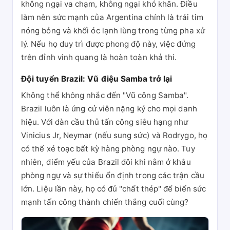
không ngại va chạm, không ngại khó khăn. Điều
làm nên sức mạnh của Argentina chính là trái tim
nóng bỏng và khối óc lạnh lùng trong từng pha xử
lý. Nếu họ duy trì được phong độ này, việc đứng
trên đỉnh vinh quang là hoàn toàn khả thi.
Đội tuyển Brazil: Vũ điệu Samba trở lại
Không thể không nhắc đến "Vũ công Samba".
Brazil luôn là ứng cử viên nặng ký cho mọi danh
hiệu. Với dàn cầu thủ tấn công siêu hạng như
Vinicius Jr, Neymar (nếu sung sức) và Rodrygo, họ
có thể xé toạc bất kỳ hàng phòng ngự nào. Tuy
nhiên, điểm yếu của Brazil đôi khi nằm ở khâu
phòng ngự và sự thiếu ổn định trong các trận cầu
lớn. Liệu lần này, họ có đủ "chất thép" để biến sức
mạnh tấn công thành chiến thắng cuối cùng?