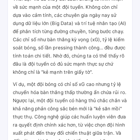
về sức mạnh của một đội tuyển. Không còn chỉ
dựa vào cảm tính, các chuyên gia ngày nay sử
dụng dữ liệu lớn (Big Data) và trí tuệ nhân tạo (AI)
để phân tích từng đường chuyền, từng bước chạy.
Các chỉ số như bàn thắng kỳ vọng (xG), tỷ lệ kiểm
soát bóng, số lần pressing thành công... đều được
tính toán chi tiết. Nhờ đó, chúng ta có thể thấy rõ
đâu là đội tuyển có đủ sức mạnh thực sự chứ
không chỉ là "kẻ mạnh trên giấy tờ".
Ví dụ, một đội bóng có chỉ số xG cao nhưng tỷ lệ
chuyển hóa bàn thắng thấp thường ẩn chứa rủi ro.
Ngược lại, một đội tuyển có hàng thủ chắc chắn và
khả năng phản công sắc bén mới là "kẻ săn mồi"
thực thụ. Công nghệ giúp các huấn luyện viên đưa
ra quyết định chính xác hơn, từ việc chọn đội hình
xuất phát đến thay đổi chiến thuật giữa trận. Và