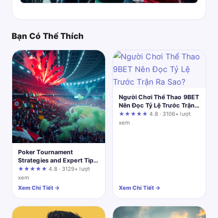
Bạn Có Thể Thích
Người Chơi Thể Thao 9BET
Nên Đọc Tỷ Lệ Trước Trận
Ra Sao?
★★★★★
4.8 · 3106+ lượt
xem
Poker Tournament
Strategies and Expert Tips
from uu88.cheap
★★★★★
4.8 · 3129+ lượt
xem
Xem Chi Tiết →
Xem Chi Tiết →