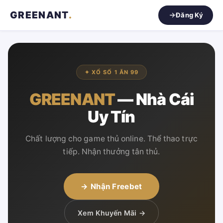
GREENANT
.
Đăng Ký
✦ XỔ SỐ 1 ĂN 99
GREENANT
— Nhà Cái
Uy Tín
Chất lượng cho game thủ online. Thể thao trực
tiếp. Nhận thưởng tân thủ.
→ Nhận Freebet
Xem Khuyến Mãi →