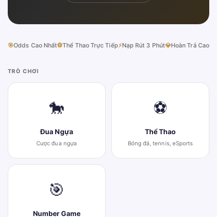
🎯
Odds Cao Nhất
⚽
Thể Thao Trực Tiếp
⚡
Nạp Rút 3 Phút
💎
Hoàn Trả Cao
TRÒ CHƠI
🐎
⚽
Đua Ngựa
Thể Thao
Cược đua ngựa
Bóng đá, tennis, eSports
🎯
Number Game