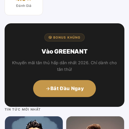
Đánh Giá
🎲 BONUS KHỦNG
Vào GREENANT
Khuyến mãi tân thủ hấp dẫn nhất 2026. Chỉ dành cho
tân thủ!
Bắt Đầu Ngay
TIN TỨC MỚI NHẤT