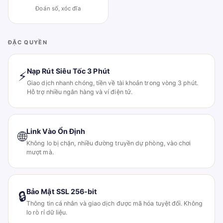
Đoán số, xóc đĩa
ĐẶC QUYỀN
Nạp Rút Siêu Tốc 3 Phút
⚡
Giao dịch nhanh chóng, tiền về tài khoản trong vòng 3 phút.
Hỗ trợ nhiều ngân hàng và ví điện tử.
Link Vào Ổn Định
🌐
Không lo bị chặn, nhiều đường truyền dự phòng, vào chơi
mượt mà.
Bảo Mật SSL 256-bit
🔒
Thông tin cá nhân và giao dịch được mã hóa tuyệt đối. Không
lo rò rỉ dữ liệu.