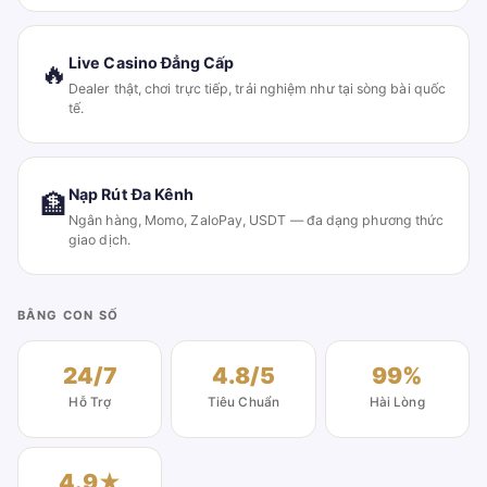
Live Casino Đẳng Cấp
🔥
Dealer thật, chơi trực tiếp, trải nghiệm như tại sòng bài quốc
tế.
Nạp Rút Đa Kênh
🏦
Ngân hàng, Momo, ZaloPay, USDT — đa dạng phương thức
giao dịch.
BẰNG CON SỐ
24/7
4.8/5
99%
Hỗ Trợ
Tiêu Chuẩn
Hài Lòng
4.9★