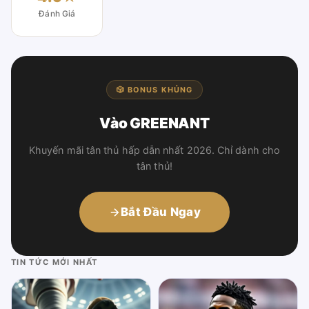
Đánh Giá
🎲 BONUS KHỦNG
Vào GREENANT
Khuyến mãi tân thủ hấp dẫn nhất 2026. Chỉ dành cho
tân thủ!
Bắt Đầu Ngay
TIN TỨC MỚI NHẤT