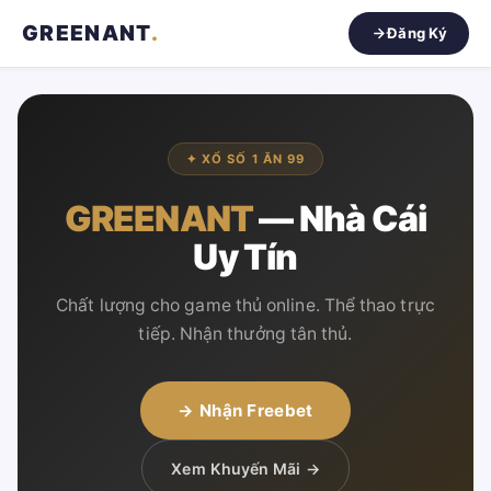
GREENANT
.
Đăng Ký
✦ XỔ SỐ 1 ĂN 99
GREENANT
— Nhà Cái
Uy Tín
Chất lượng cho game thủ online. Thể thao trực
tiếp. Nhận thưởng tân thủ.
→ Nhận Freebet
Xem Khuyến Mãi →