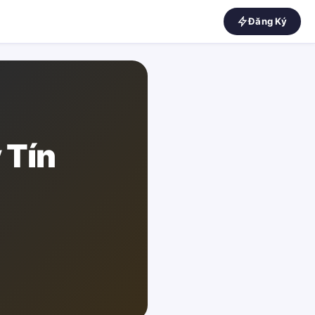
Đăng Ký
 Tín