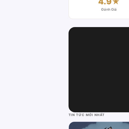
4.9★
Đánh Giá
TIN TỨC MỚI NHẤT