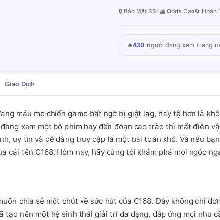
🔒 Bảo Mật SSL
🎰 Odds Cao
🔄 Hoàn 
🔥
430
người đang xem trang n
Giao Dịch
ang máu me chiến game bất ngờ bị giật lag, hay tệ hơn là kh
ể đang xem một bộ phim hay đến đoạn cao trào thì mất điện vậ
h, uy tín và dễ dàng truy cập là một bài toán khó. Và nếu bạn
ua cái tên C168. Hôm nay, hãy cùng tôi khám phá mọi ngóc ng
i muốn chia sẻ một chút về sức hút của C168. Đây không chỉ đơ
 tạo nên một hệ sinh thái giải trí đa dạng, đáp ứng mọi nhu cầ