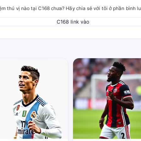
m thú vị nào tại C168 chưa? Hãy chia sẻ với tôi ở phần bình lu