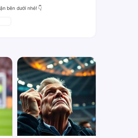
ận bên dưới nhé! 👇