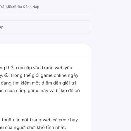
Trả 1.5%
💳 Đa Kênh Nạp
ày
ông thể truy cập vào trang web yêu
y. 😫 Trong thế giới game online ngày
 đang tìm kiếm một điểm đến giải trí
ách của cổng game này và bí kíp để có
n thuần là một trang web cá cược hay
u của người chơi khó tính nhất.