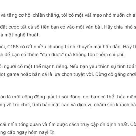
 và tăng cơ hội chiến thắng, tôi có một vài mẹo nhỏ muốn chia 
ặt cược tất cả số tiền bạn có vào một ván bài. Hãy chia nhỏ s
 là một nghệ thuật.
nói, C168 có rất nhiều chương trình khuyến mãi hấp dẫn. Hãy 
ách để bạn có thêm "đạn dược" mà không tốn thêm chi phí.
 người có một thế mạnh riêng. Nếu bạn yêu thích sự tính toá
 slot game hoặc bắn cá là lựa chọn tuyệt vời. Đừng cố gắng chơ
n là một cộng đồng giải trí sôi động, nơi bạn có thể thỏa mã
ạng về trò chơi, tính bảo mật cao và dịch vụ chăm sóc khách h
ó cái nhìn tổng quan và tìm được cách truy cập ổn định nhất. 
đẳng cấp ngay hôm nay! 🚀