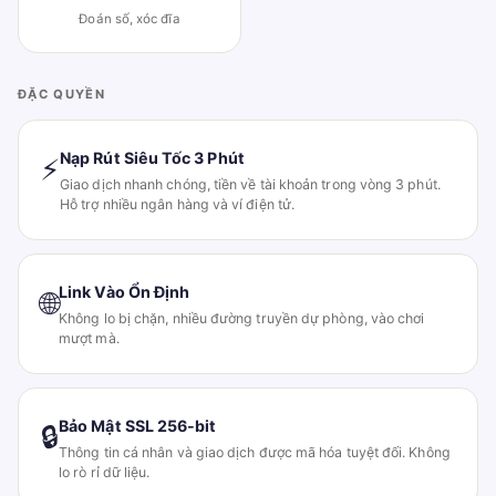
Đoán số, xóc đĩa
ĐẶC QUYỀN
Nạp Rút Siêu Tốc 3 Phút
⚡
Giao dịch nhanh chóng, tiền về tài khoản trong vòng 3 phút.
Hỗ trợ nhiều ngân hàng và ví điện tử.
Link Vào Ổn Định
🌐
Không lo bị chặn, nhiều đường truyền dự phòng, vào chơi
mượt mà.
Bảo Mật SSL 256-bit
🔒
Thông tin cá nhân và giao dịch được mã hóa tuyệt đối. Không
lo rò rỉ dữ liệu.