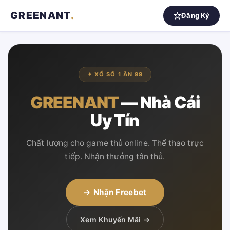
GREENANT
.
Đăng Ký
✦ XỔ SỐ 1 ĂN 99
GREENANT
— Nhà Cái
Uy Tín
Chất lượng cho game thủ online. Thể thao trực
tiếp. Nhận thưởng tân thủ.
→ Nhận Freebet
Xem Khuyến Mãi →