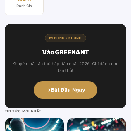
Đánh Giá
🎲 BONUS KHỦNG
Vào GREENANT
Khuyến mãi tân thủ hấp dẫn nhất 2026. Chỉ dành cho
tân thủ!
Bắt Đầu Ngay
TIN TỨC MỚI NHẤT