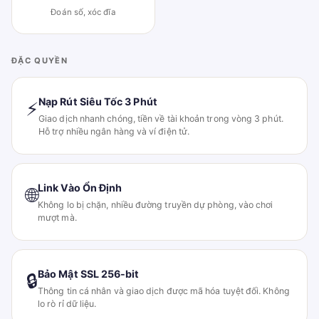
Đoán số, xóc đĩa
ĐẶC QUYỀN
Nạp Rút Siêu Tốc 3 Phút
⚡
Giao dịch nhanh chóng, tiền về tài khoản trong vòng 3 phút.
Hỗ trợ nhiều ngân hàng và ví điện tử.
Link Vào Ổn Định
🌐
Không lo bị chặn, nhiều đường truyền dự phòng, vào chơi
mượt mà.
Bảo Mật SSL 256-bit
🔒
Thông tin cá nhân và giao dịch được mã hóa tuyệt đối. Không
lo rò rỉ dữ liệu.