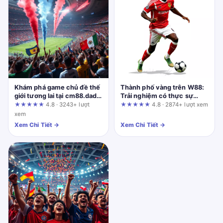
Khám phá game chủ đề thế
Thành phố vàng trên W88:
giới tương lai tại cm88.dad:
Trải nghiệm có thực sự
đánh giá tổng quan độc lập
“phát sáng”?
★★★★★
4.8 · 3243+ lượt
★★★★★
4.8 · 2874+ lượt xem
xem
Xem Chi Tiết →
Xem Chi Tiết →