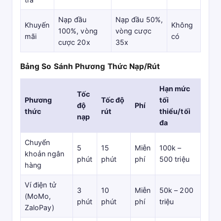
Nạp đầu
Nạp đầu 50%,
Khuyến
Không
100%, vòng
vòng cược
mãi
có
cược 20x
35x
Bảng So Sánh Phương Thức Nạp/Rút
Hạn mức
Tốc
Phương
Tốc độ
tối
độ
Phí
thức
rút
thiểu/tối
nạp
đa
Chuyển
5
15
Miễn
100k –
khoản ngân
phút
phút
phí
500 triệu
hàng
Ví điện tử
3
10
Miễn
50k – 200
(MoMo,
phút
phút
phí
triệu
ZaloPay)