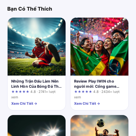
Bạn Có Thể Thích
Những Trận Đấu Làm Nên
Review Play IWIN cho
Linh Hồn Của Bóng Đá Thế
người mới: Cổng game
Giới
online có thực sự đáng
★★★★★
4.8 · 2741+ lượt
★★★★★
4.8 · 2434+ lượt
chơi?
xem
xem
Xem Chi Tiết →
Xem Chi Tiết →