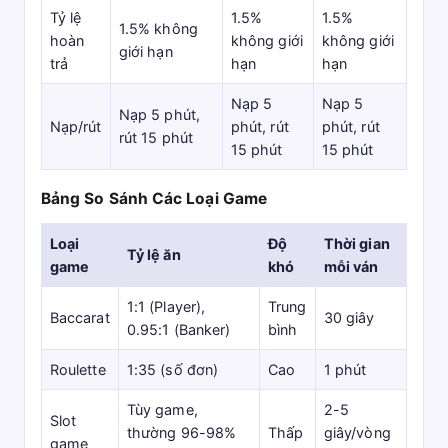
Tỷ lệ
1.5%
1.5%
1.5% không
hoàn
không giới
không giới
giới hạn
trả
hạn
hạn
Nạp 5
Nạp 5
Nạp 5 phút,
Nạp/rút
phút, rút
phút, rút
rút 15 phút
15 phút
15 phút
Bảng So Sánh Các Loại Game
Loại
Độ
Thời gian
Tỷ lệ ăn
game
khó
mỗi ván
1:1 (Player),
Trung
Baccarat
30 giây
0.95:1 (Banker)
bình
Roulette
1:35 (số đơn)
Cao
1 phút
Tùy game,
2-5
Slot
thường 96-98%
Thấp
giây/vòng
game