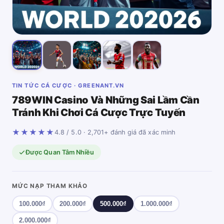
TIN TỨC CÁ CƯỢC · GREENANT.VN
789WIN Casino Và Những Sai Lầm Cần
Tránh Khi Chơi Cá Cược Trực Tuyến
★★★★★
4.8 / 5.0 · 2,701+ đánh giá đã xác minh
Được Quan Tâm Nhiều
MỨC NẠP THAM KHẢO
100.000₫
200.000₫
500.000₫
1.000.000₫
2.000.000₫