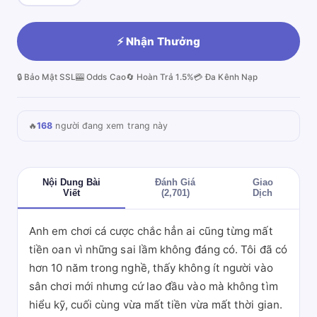
⚡ Nhận Thưởng
🔒 Bảo Mật SSL
🎰 Odds Cao
🔄 Hoàn Trả 1.5%
💳 Đa Kênh Nạp
🔥
168
người đang xem trang này
Nội Dung Bài
Đánh Giá
Giao
Viết
(2,701)
Dịch
Anh em chơi cá cược chắc hẳn ai cũng từng mất
tiền oan vì những sai lầm không đáng có. Tôi đã có
hơn 10 năm trong nghề, thấy không ít người vào
sân chơi mới nhưng cứ lao đầu vào mà không tìm
hiểu kỹ, cuối cùng vừa mất tiền vừa mất thời gian.