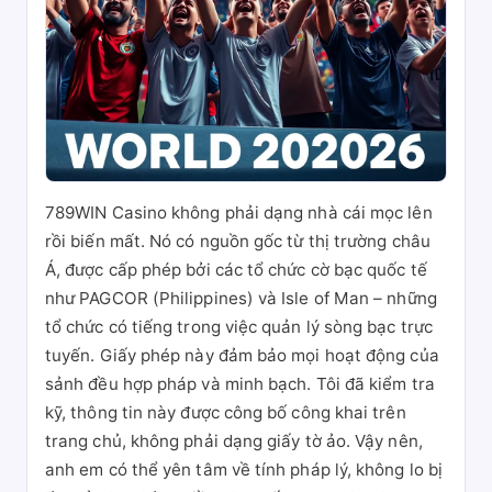
789WIN Casino không phải dạng nhà cái mọc lên
rồi biến mất. Nó có nguồn gốc từ thị trường châu
Á, được cấp phép bởi các tổ chức cờ bạc quốc tế
như PAGCOR (Philippines) và Isle of Man – những
tổ chức có tiếng trong việc quản lý sòng bạc trực
tuyến. Giấy phép này đảm bảo mọi hoạt động của
sảnh đều hợp pháp và minh bạch. Tôi đã kiểm tra
kỹ, thông tin này được công bố công khai trên
trang chủ, không phải dạng giấy tờ ảo. Vậy nên,
anh em có thể yên tâm về tính pháp lý, không lo bị